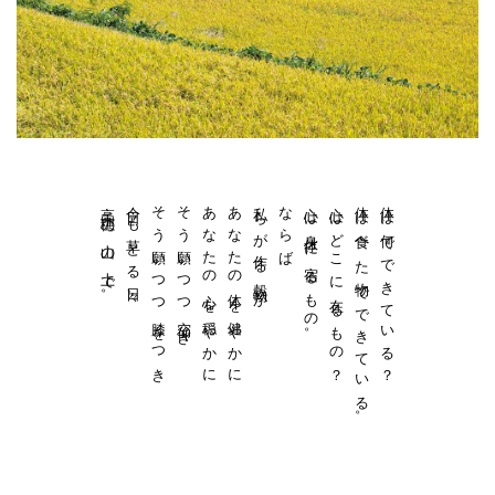
高千穂の山の上で。
今日も草とる日々、
そう願いつつ膝をつき
そう願いつつ空仰ぎ
あなたの心を穏やかに
あなたの体を健やかに
私らが作る穀物が
ならば
心は身体に宿るもの。
心はどこに在るもの？
体は食べた物でできている。
体は何でできている？