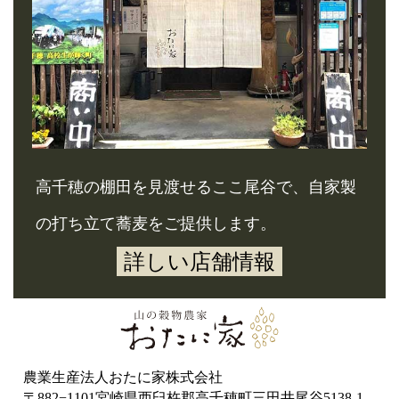
高千穂の棚田を見渡せるここ尾谷で、自家製
の打ち立て蕎麦をご提供します。
詳しい店舗情報
農業生産法人おたに家株式会社
〒882−1101宮崎県西臼杵郡高千穂町三田井尾谷5138-1