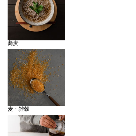
蕎麦
麦・雑穀