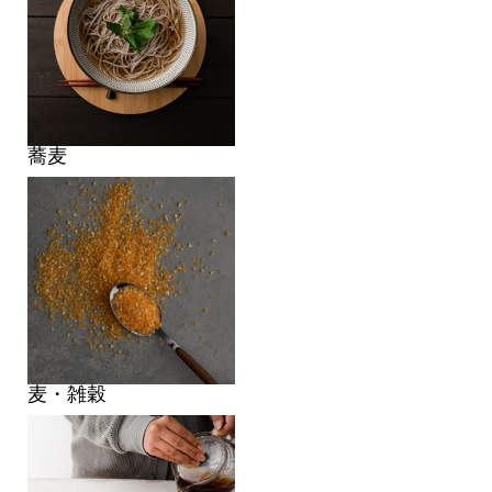
蕎麦
麦・雑穀