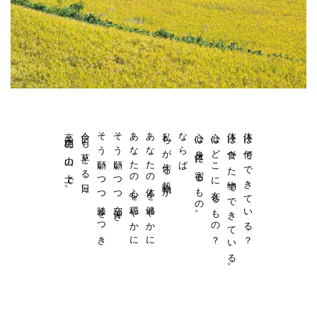
高千穂の山の上で。
今日も草とる日々、
そう願いつつ膝をつき
そう願いつつ空仰ぎ
あなたの心を穏やかに
あなたの体を健やかに
私らが作る穀物が
ならば
心は身体に宿るもの。
心はどこに在るもの？
体は食べた物でできている。
体は何でできている？