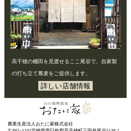
高千穂の棚田を見渡せるここ尾谷で、自家製
の打ち立て蕎麦をご提供します。
詳しい店舗情報
農業生産法人おたに家株式会社
〒882−1101宮崎県西臼杵郡高千穂町三田井尾谷5138-1